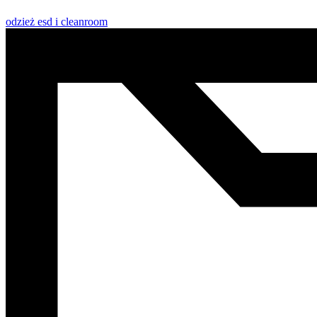
odzież esd i cleanroom