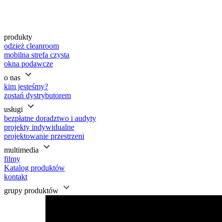
produkty
odzież cleanroom
mobilna strefa czysta
okna podawcze
o nas
kim jesteśmy?
zostań dystrybutorem
usługi
bezpłatne doradztwo i audyty
projekty indywidualne
projektowanie przestrzeni
multimedia
filmy
Katalog produktów
kontakt
grupy produktów